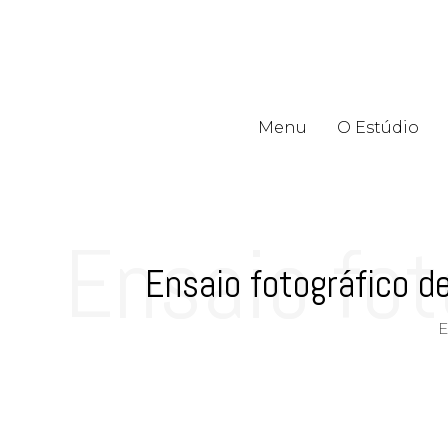
Menu
O Estúdio
Ensaio fo
Ensaio fotográfico d
E
estúdio 