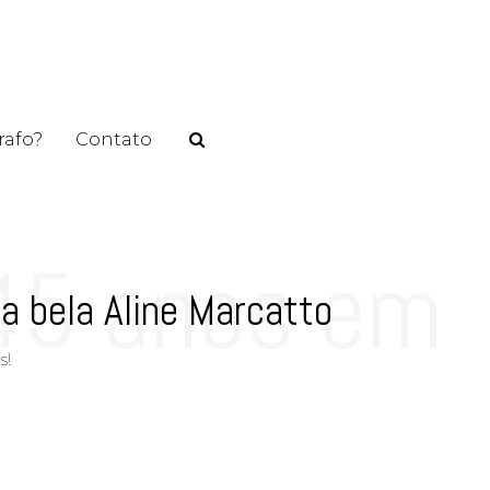
rafo?
Contato
 45 anos em
a bela Aline Marcatto
s!
bela Aline