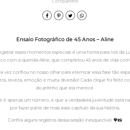
Compartilhe
Marcatto
Ensaio Fotográfico de 45 Anos – Aline
 registrar esses momentos especiais é uma honra para nós da L
ico com a querida Aline, que completou 45 anos de vida com mu
a vez confiou no nosso olhar para eternizar essa fase tão espe
eros, leveza, emoção e muita diversão! Cada clique foi feito 
do jeitinho que ela merece.
ade é apenas um número, e que a verdadeira juventude está 
por fazer parte de mais esse capítulo da sua história.
Confira alguns registros dessa sessão inesquecível. 💖📸