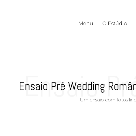
Menu
O Estúdio
Menu
O Estúdio
Ensaio Pr
Ensaio Pré Wedding Românti
Um ensaio com fotos lind
cheio de e