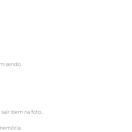
celo
am sendo.
 sair bem na foto…
 memória.