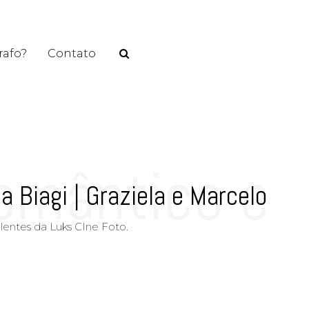
rafo?
Contato
rafo?
Contato
omântico e
 Biagi | Graziela e Marcelo
lentes da Luks CIne Foto.
cola Biagi |