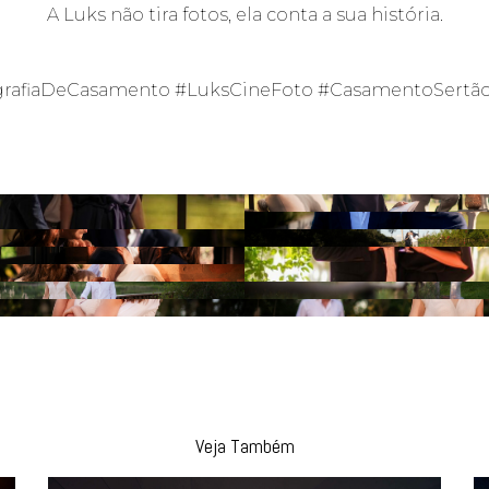
A Luks não tira fotos, ela conta a sua história.
afiaDeCasamento #LuksCineFoto #CasamentoSertãoz
Veja Também