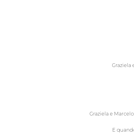
Gr
Graziela
Graziela e Marce
E quando