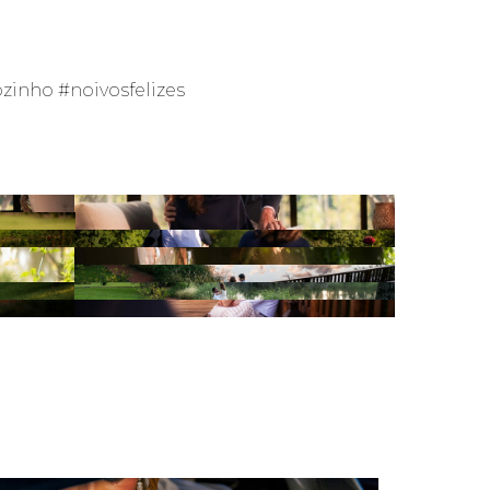
inho #noivosfelizes