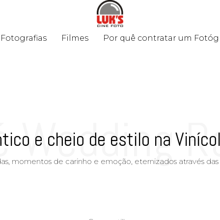
Fotografias
Filmes
Por quê contratar um Fotóg
Fotografias
Filmes
Por quê contratar um Fotóg
é Wedding R
co e cheio de estilo na Vinícola
as, momentos de carinho e emoção, eternizados através das 
stilo na Viní