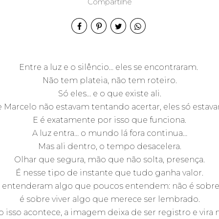
Compartilhe
aziela e Mar
Entre a luz e o silêncio… eles se encontraram.
Não tem plateia, n
ão tem roteiro.
Só eles… e o que existe ali.
 e Marcelo não estavam tentando acertar, e
les só estav
E é exatamente por isso que funciona.
A luz entra…
o mundo lá fora continua…
Mas ali dentro, o tempo desacelera.
Olhar que segura, m
ão que não solta, p
resença.
É nesse tipo de instante que tudo ganha valor.
lo entenderam algo que poucos entendem:
não é sobre
é sobre viver algo que merece ser lembrado.
 isso acontece,
a imagem deixa de ser registro
e vira